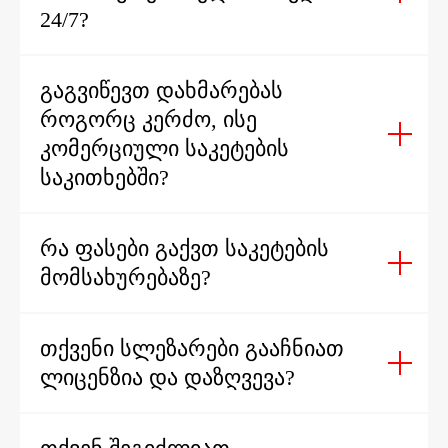
24/7?
ᲒᲐᲒᲕᲘᲬᲔᲕᲗ ᲓᲐᲮᲛᲐᲠᲔᲑᲐᲡ
ᲠᲝᲒᲝᲠᲪ ᲙᲔᲠᲫᲝ, ᲘᲡᲔ
ᲙᲝᲛᲔᲠᲪᲘᲣᲚᲘ ᲡᲐᲙᲔᲢᲔᲑᲘᲡ
ᲡᲐᲙᲘᲗᲮᲔᲑᲨᲘ?
ᲠᲐ ᲤᲐᲡᲔᲑᲘ ᲒᲐᲥᲕᲗ ᲡᲐᲙᲔᲢᲔᲑᲘᲡ
ᲛᲝᲛᲡᲐᲮᲣᲠᲔᲑᲐᲖᲔ?
ᲗᲥᲕᲔᲜᲘ ᲡᲚᲔᲖᲐᲠᲔᲑᲘ ᲒᲐᲐᲩᲜᲘᲐᲗ
ᲚᲘᲪᲔᲜᲖᲘᲐ ᲓᲐ ᲓᲐᲖᲦᲕᲔᲕᲐ?