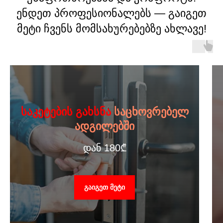
ენდეთ პროფესიონალებს — გაიგეთ
მეტი ჩვენს მომსახურებებზე ახლავე!
ᲡᲐᲙᲔᲢᲔᲑᲘᲡ ᲒᲐᲮᲡᲜᲐ
ᲡᲐᲪᲮᲝᲕᲠᲔᲑᲔᲚ
ᲐᲓᲒᲘᲚᲔᲑᲨᲘ
დან 180₾
ᲒᲐᲘᲒᲔᲗ ᲛᲔᲢᲘ