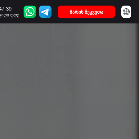
47 39
U: +995 322 11 47 39
ᲖᲐᲠᲘᲡ ᲨᲔᲙᲕᲔᲗᲐ
ზარის შეკვეთა
შვიდი დღე