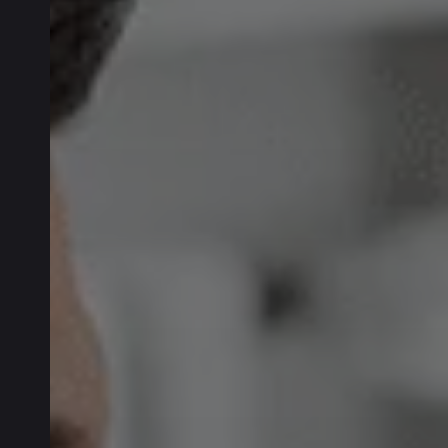
ის
ბა