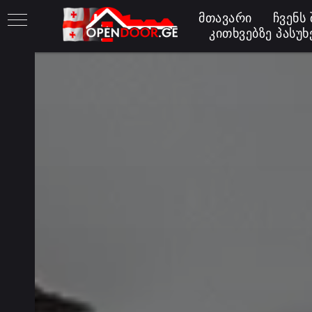
ᲛᲗᲐᲕᲐᲠᲘ
ᲩᲕᲔᲜᲡ 
ᲙᲘᲗᲮᲕᲔᲑᲖᲔ ᲞᲐᲡᲣᲮ
ბში
ის