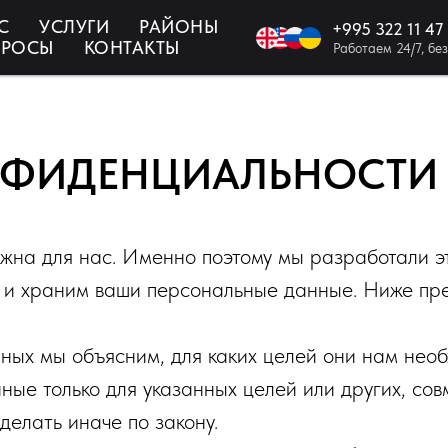
С
УСЛУГИ
РАЙОНЫ
+995
322 11 47
KA/EN/RU: +
ПРОСЫ
КОНТАКТЫ
Работаем 24/7, бе
НФИДЕНЦИАЛЬНОСТИ
на для нас. Именно поэтому мы разработали эту
м и храним ваши персональные данные. Ниже пр
ых мы объясним, для каких целей они нам необ
ые только для указанных целей или других, сов
делать иначе по закону.