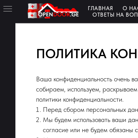
ГЛАВНАЯ
О НА
ОТВЕТЫ НА ВО
М
ПОЛИТИКА КО
ых
Ваша конфиденциальность очень важ
рей
собираем, используем, раскрывае
политики конфиденциальности.
Перед сбором персональных данн
Мы будем использовать ваши данн
согласие или не будем обязаны с
фов