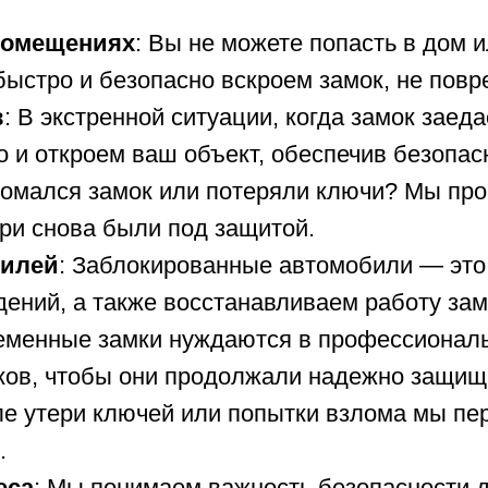
помещениях
: Вы не можете попасть в дом 
ыстро и безопасно вскроем замок, не повр
в
: В экстренной ситуации, когда замок заед
 и откроем ваш объект, обеспечив безопас
ломался замок или потеряли ключи? Мы про
ри снова были под защитой.
билей
: Заблокированные автомобили — это
ений, а также восстанавливаем работу зам
еменные замки нуждаются в профессиональ
ков, чтобы они продолжали надежно защищ
ле утери ключей или попытки взлома мы пе
.
еса
: Мы понимаем важность безопасности 