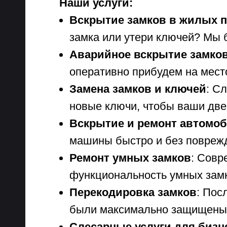
Наши услуги:
Вскрытие замков в жилых 
замка или утери ключей? Мы б
Аварийное вскрытие замко
оперативно прибудем на место
Замена замков и ключей
: С
новые ключи, чтобы ваши две
Вскрытие и ремонт автомо
машины быстро и без поврежд
Ремонт умных замков
: Совр
функциональность умных зам
Перекодировка замков
: Пос
были максимально защищены
Слесарные услуги для бизн