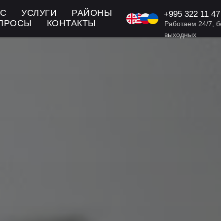
АС
УСЛУГИ
РАЙОНЫ
+995
322 11 47
KA/EN/RU: +9
ОПРОСЫ
КОНТАКТЫ
Работаем 24/7, б
выходных