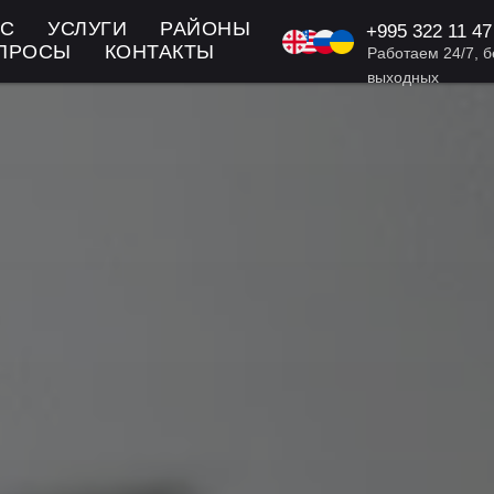
АС
УСЛУГИ
РАЙОНЫ
+995
322 11 47
KA/EN/RU: +9
ОПРОСЫ
КОНТАКТЫ
Работаем 24/7, б
выходных