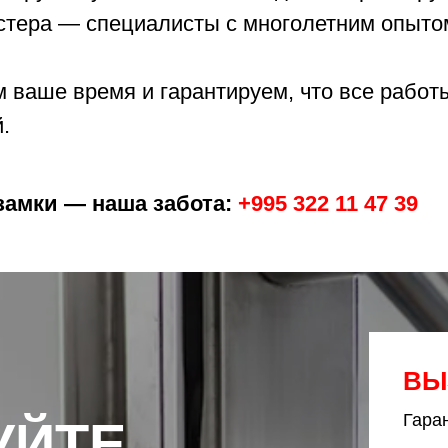
стера — специалисты с многолетним опыто
м ваше время и гарантируем, что все рабо
.
замки — наша забота:
+995 322 11 47 39
ВЫ
Гара
УЙТЕ