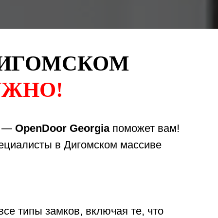
ДИГОМСКОМ
УЖНО!
е —
OpenDoor Georgia
поможет вам!
пециалисты в Дигомском массиве
е типы замков, включая те, что